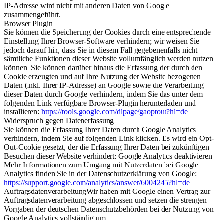
IP-Adresse wird nicht mit anderen Daten von Google
zusammengeführt.
Browser Plugin
Sie können die Speicherung der Cookies durch eine entsprechende
Einstellung Ihrer Browser-Software verhindern; wir weisen Sie
jedoch darauf hin, dass Sie in diesem Fall gegebenenfalls nicht
sämtliche Funktionen dieser Website vollumfänglich werden nutzen
können. Sie können darüber hinaus die Erfassung der durch den
Cookie erzeugten und auf Ihre Nutzung der Website bezogenen
Daten (inkl. Ihrer IP-Adresse) an Google sowie die Verarbeitung
dieser Daten durch Google verhindern, indem Sie das unter dem
folgenden Link verfügbare Browser-Plugin herunterladen und
installieren:
https://tools.google.com/dlpage/gaoptout?hl=de
Widerspruch gegen Datenerfassung
Sie können die Erfassung Ihrer Daten durch Google Analytics
verhindern, indem Sie auf folgenden Link klicken. Es wird ein Opt-
Out-Cookie gesetzt, der die Erfassung Ihrer Daten bei zukünftigen
Besuchen dieser Website verhindert:
Google Analytics deaktivieren
Mehr Informationen zum Umgang mit Nutzerdaten bei Google
Analytics finden Sie in der Datenschutzerklärung von Google:
https://support.google.com/analytics/answer/6004245?hl=de
AuftragsdatenverarbeitungWir haben mit Google einen Vertrag zur
Auftragsdatenverarbeitung abgeschlossen und setzen die strengen
Vorgaben der deutschen Datenschutzbehörden bei der Nutzung von
Google Analytics vollständig um.