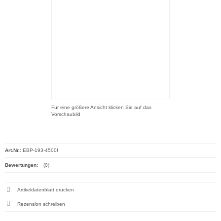
Für eine größere Ansicht klicken Sie auf das
Vorschaubild
Art.Nr.:
EBP-193-4500f
Bewertungen:
(0)
Artikeldatenblatt drucken
Rezension schreiben